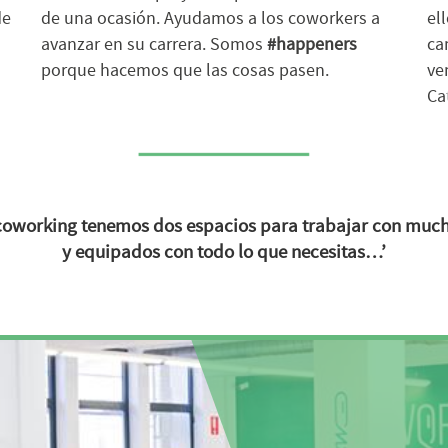
de
de una ocasión. Ayudamos a los coworkers a
el
avanzar en su carrera. Somos
#happeners
ca
porque hacemos que las cosas pasen.
ve
Ca
 coworking tenemos
dos espacios para trabajar
con mucha
y equipados con todo lo que necesitas…’